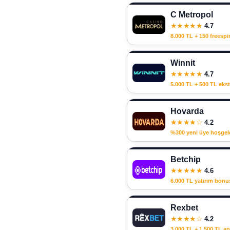
C Metropol
★★★★★
4.7
8.000 TL + 150 freespi
Winnit
★★★★★
4.7
5.000 TL + 500 TL eks
Hovarda
★★★★☆
4.2
%300 yeni üye hoşgel
Betchip
★★★★★
4.6
6.000 TL yatırım bonu
Rexbet
★★★★☆
4.2
3.000 TL + 1.500 TL an