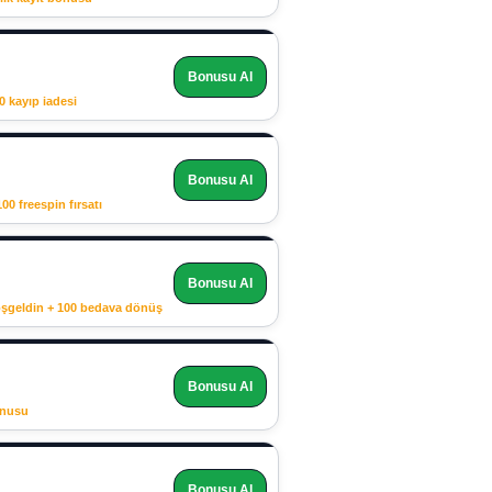
Bonusu Al
 kayıp iadesi
Bonusu Al
00 freespin fırsatı
Bonusu Al
oşgeldin + 100 bedava dönüş
Bonusu Al
onusu
Bonusu Al