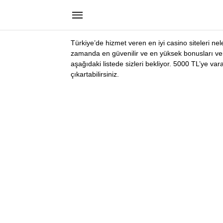
Türkiye’de hizmet veren en iyi casino siteleri nel
zamanda en güvenilir ve en yüksek bonusları vere
aşağıdaki listede sizleri bekliyor. 5000 TL’ye va
çıkartabilirsiniz.