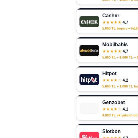
Casher
★★★★★
4.7
5.000 TL bonus + %100
Mobilbahis
★★★★★
4.7
5.000 TL + 1.000 TL + 1
Hitpot
★★★★☆
4.2
5.000 TL + 1.000 TL h
Genzobet
★★★★☆
4.1
4.000 TL ilk yatırım b
Slotbon