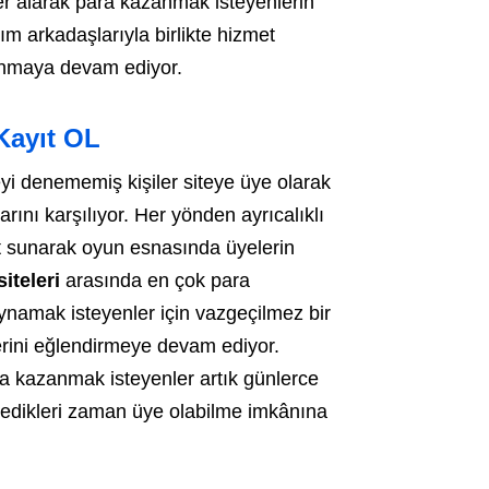
 yer alarak para kazanmak isteyenlerin
 arkadaşlarıyla birlikte hizmet
zanmaya devam ediyor.
Kayıt OL
yi denememiş kişiler siteye üye olarak
ını karşılıyor. Her yönden ayrıcalıklı
et sunarak oyun esnasında üyelerin
iteleri
arasında en çok para
oynamak isteyenler için vazgeçilmez bir
rini eğlendirmeye devam ediyor.
a kazanmak isteyenler artık günlerce
stedikleri zaman üye olabilme imkânına