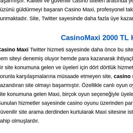
aşarmıştır. Kaliteli ve güvenilir casino siteleri arasında
üzünü güldürmeyi başaran Casino Maxi, profesyonel takım
unmaktadır. Site, Twitter sayesinde daha fazla üye ka
CasinoMaxi 2000 TL 
Casino Maxi
Twitter hizmeti sayesinde daha önce bu site
em siteyi denemiş oluyor hemde para kazanarak ihtiyaçlar
ir site konumuna gelen ve üyeleri için dört dörtlük hizm
orunla karşılaşmalarına müsaade etmeyen site,
casino s
azandıran site olmayı başarmıştır. Özellikle canlı oyun 
ite konumuna gelen Maxi, birçok oyun seçeneğiyle üyele
unulan hizmetler sayesinde casino oyunu üzerinden par
üvenilir site arama derdinden kurtularak Maxi sitesine i
ahip olmuşlardır.