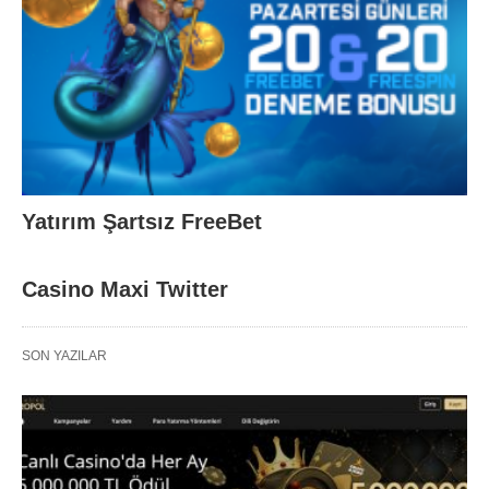
Yatırım Şartsız FreeBet
Casino Maxi Twitter
SON YAZILAR