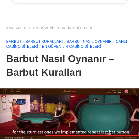
ANA SAYFA
EN GÜVENILIR CASINO SITELERI
BARBUT
BARBUT KURALLARI
BARBUT NASIL OYNANIR
CANLI
CASINO SITELERI
EN GÜVENILIR CASINO SITELERI
Barbut Nasıl Oynanır –
Barbut Kuralları