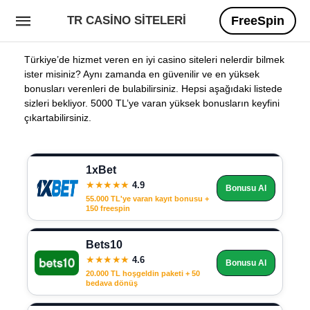
TR CASINO SITELERI
FreeSpin
Türkiye’de hizmet veren en iyi casino siteleri nelerdir bilmek
ister misiniz? Aynı zamanda en güvenilir ve en yüksek
bonusları verenleri de bulabilirsiniz. Hepsi aşağıdaki listede
sizleri bekliyor. 5000 TL’ye varan yüksek bonusların keyfini
çıkartabilirsiniz.
1xBet
★★★★★
4.9
Bonusu Al
55.000 TL'ye varan kayıt bonusu +
150 freespin
Bets10
★★★★★
4.6
Bonusu Al
20.000 TL hoşgeldin paketi + 50
bedava dönüş