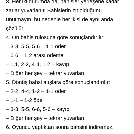
Her iki durumda da, bahisler yerleşene kadar
zarlar yuvarlanır. Bahislerin zıt olduğunu
unutmayın, bu nedenle her ikisi de aynı anda
çözülür.
Ön bahis rulosuna göre sonuçlandırılır:
– 3-3, 5-5, 5-6 – 1-1 öder
– 6-6 – 1-2 arası ödeme
– 1.1, 2-2, 4-4, 1-2 – kayıp
– Diğer her şey – tekrar yuvarlan
Dönüş bahsi atışlara göre sonuçlandırılır:
– 2-2, 4-4, 1-2 – 1-1 öder
– 1-1 – 1-2 öde
– 3-3, 5-5, 6-6, 5-6 – kayıp
– Diğer her şey – tekrar yuvarlan
Oyuncu yaptıktan sonra bahsini indiremez.