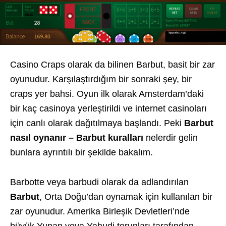
Casino Craps olarak da bilinen Barbut, basit bir zar
oyunudur. Karşılaştırdığım bir sonraki şey, bir
craps yer bahsi. Oyun ilk olarak Amsterdam’daki
bir kaç casinoya yerleştirildi ve internet casinoları
için canlı olarak dağıtılmaya başlandı. Peki
Barbut
nasıl oynanır – Barbut kuralları
nelerdir gelin
bunlara ayrıntılı bir şekilde bakalım.
Barbotte veya barbudi olarak da adlandırılan
Barbut
, Orta Doğu’dan oynamak için kullanılan bir
zar oyunudur. Amerika Birleşik Devletleri’nde