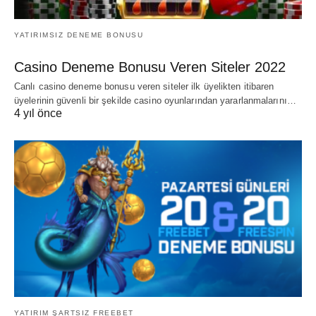
YATIRIMSIZ DENEME BONUSU
Casino Deneme Bonusu Veren Siteler 2022
Canlı casino deneme bonusu veren siteler ilk üyelikten itibaren
üyelerinin güvenli bir şekilde casino oyunlarından yararlanmalarını…
4 yıl önce
YATIRIM ŞARTSIZ FREEBET