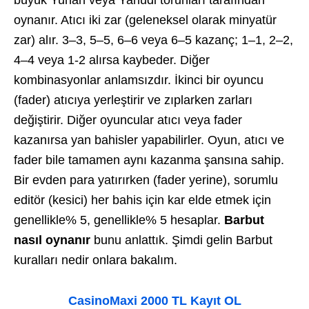
büyük Yunan veya Yahudi torunları tarafından
oynanır. Atıcı iki zar (geleneksel olarak minyatür
zar) alır. 3–3, 5–5, 6–6 veya 6–5 kazanç; 1–1, 2–2,
4–4 veya 1-2 alırsa kaybeder. Diğer
kombinasyonlar anlamsızdır. İkinci bir oyuncu
(fader) atıcıya yerleştirir ve zıplarken zarları
değiştirir. Diğer oyuncular atıcı veya fader
kazanırsa yan bahisler yapabilirler. Oyun, atıcı ve
fader bile tamamen aynı kazanma şansına sahip.
Bir evden para yatırırken (fader yerine), sorumlu
editör (kesici) her bahis için kar elde etmek için
genellikle% 5, genellikle% 5 hesaplar.
Barbut
nasıl oynanır
bunu anlattık. Şimdi gelin Barbut
kuralları nedir onlara bakalım.
CasinoMaxi 2000 TL Kayıt OL