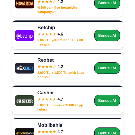
★★★★☆
4.2
Bonusu Al
%300 yeni üye hoşgeldin
kampanyası
Betchip
★★★★★
4.6
Bonusu Al
6.000 TL yatırım bonusu + 80
freespin
Rexbet
★★★★☆
4.2
Bonusu Al
3.000 TL + 1.500 TL anlık kayıt
bonusu
Casher
★★★★★
4.7
Bonusu Al
5.000 TL bonus + %100 kayıp
iadesi
Mobilbahis
★★★★★
4.7
Bonusu Al