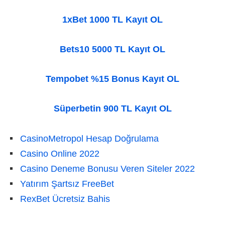
1xBet 1000 TL Kayıt OL
Bets10 5000 TL Kayıt OL
Tempobet %15 Bonus Kayıt OL
Süperbetin 900 TL Kayıt OL
CasinoMetropol Hesap Doğrulama
Casino Online 2022
Casino Deneme Bonusu Veren Siteler 2022
Yatırım Şartsız FreeBet
RexBet Ücretsiz Bahis