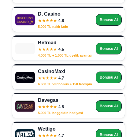
D. Casino
Bonusu Al
★★★★★
4.8
5.000 TL nakit iade
Betroad
Bonusu Al
★★★★★
4.6
4.000 TL + 1.000 TL üyelik avantajı
CasinoMaxi
Bonusu Al
★★★★★
4.7
6.500 TL VIP bonus + 150 freespin
Davegas
Bonusu Al
★★★★★
4.8
5.000 TL hoşgeldin hediyesi
Wettigo
Bonusu Al
★★★★★
4.7