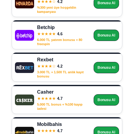
★★★★☆
4.2
Bonusu Al
%300 yeni üye hoşgeldin
kampanyası
Betchip
★★★★★
4.6
Bonusu Al
6.000 TL yatırım bonusu + 80
freespin
Rexbet
★★★★☆
4.2
Bonusu Al
3.000 TL + 1.500 TL anlık kayıt
bonusu
Casher
★★★★★
4.7
Bonusu Al
5.000 TL bonus + %100 kayıp
iadesi
Mobilbahis
★★★★★
4.7
Bonusu Al