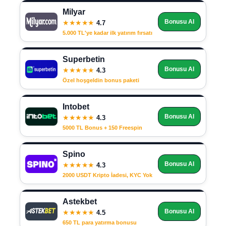
Milyar
Bonusu Al
★★★★★
4.7
5.000 TL'ye kadar ilk yatırım fırsatı
Superbetin
Bonusu Al
★★★★★
4.3
Özel hoşgeldin bonus paketi
Intobet
Bonusu Al
★★★★★
4.3
5000 TL Bonus + 150 Freespin
Spino
Bonusu Al
★★★★★
4.3
2000 USDT Kripto İadesi, KYC Yok
Astekbet
Bonusu Al
★★★★★
4.5
650 TL para yatırma bonusu