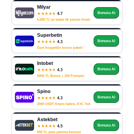
Milyar
Bonusu Al
★★★★★
4.7
5.000 TL'ye kadar ilk yatırım fırsatı
Superbetin
Bonusu Al
★★★★★
4.3
Özel hoşgeldin bonus paketi
Intobet
Bonusu Al
★★★★★
4.3
5000 TL Bonus + 150 Freespin
Spino
Bonusu Al
★★★★★
4.3
2000 USDT Kripto İadesi, KYC Yok
Astekbet
Bonusu Al
★★★★★
4.5
650 TL para yatırma bonusu