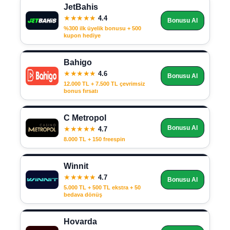
JetBahis
★★★★★
4.4
Bonusu Al
%300 ilk üyelik bonusu + 500
kupon hediye
Bahigo
★★★★★
4.6
Bonusu Al
12.000 TL + 7.500 TL çevrimsiz
bonus fırsatı
C Metropol
Bonusu Al
★★★★★
4.7
8.000 TL + 150 freespin
Winnit
★★★★★
4.7
Bonusu Al
5.000 TL + 500 TL ekstra + 50
bedava dönüş
Hovarda