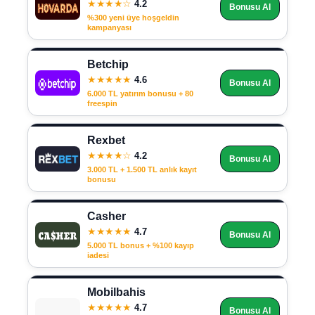
★★★★☆
4.2
Bonusu Al
%300 yeni üye hoşgeldin
kampanyası
Betchip
★★★★★
4.6
Bonusu Al
6.000 TL yatırım bonusu + 80
freespin
Rexbet
★★★★☆
4.2
Bonusu Al
3.000 TL + 1.500 TL anlık kayıt
bonusu
Casher
★★★★★
4.7
Bonusu Al
5.000 TL bonus + %100 kayıp
iadesi
Mobilbahis
★★★★★
4.7
Bonusu Al