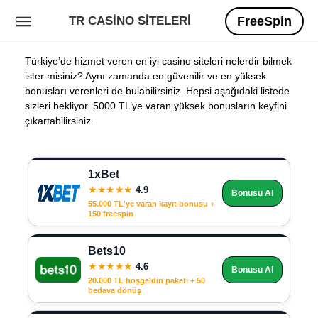
TR CASINO SITELERI
FreeSpin
Türkiye’de hizmet veren en iyi casino siteleri nelerdir bilmek
ister misiniz? Aynı zamanda en güvenilir ve en yüksek
bonusları verenleri de bulabilirsiniz. Hepsi aşağıdaki listede
sizleri bekliyor. 5000 TL’ye varan yüksek bonusların keyfini
çıkartabilirsiniz.
1xBet
★★★★★
4.9
Bonusu Al
55.000 TL'ye varan kayıt bonusu +
150 freespin
Bets10
★★★★★
4.6
Bonusu Al
20.000 TL hoşgeldin paketi + 50
bedava dönüş