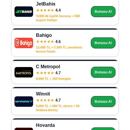
JetBahis
★★★★★
4.4
Bonusu Al
%300 ilk üyelik bonusu + 500
kupon hediye
Bahigo
★★★★★
4.6
Bonusu Al
12.000 TL + 7.500 TL çevrimsiz
bonus fırsatı
C Metropol
Bonusu Al
★★★★★
4.7
8.000 TL + 150 freespin
Winnit
★★★★★
4.7
Bonusu Al
5.000 TL + 500 TL ekstra + 50
bedava dönüş
Hovarda