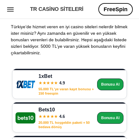
TR CASINO SITELERI
FreeSpin
Türkiye’de hizmet veren en iyi casino siteleri nelerdir bilmek
ister misiniz? Aynı zamanda en güvenilir ve en yüksek
bonusları verenleri de bulabilirsiniz. Hepsi aşağıdaki listede
sizleri bekliyor. 5000 TL’ye varan yüksek bonusların keyfini
çıkartabilirsiniz.
1xBet
★★★★★
4.9
Bonusu Al
55.000 TL'ye varan kayıt bonusu +
150 freespin
Bets10
★★★★★
4.6
Bonusu Al
20.000 TL hoşgeldin paketi + 50
bedava dönüş