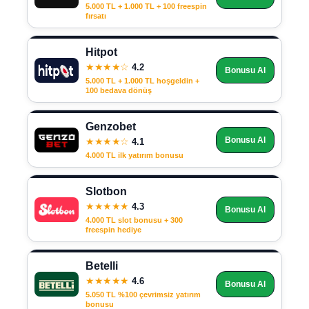
5.000 TL + 1.000 TL + 100 freespin
fırsatı
Hitpot
★★★★☆
4.2
Bonusu Al
5.000 TL + 1.000 TL hoşgeldin +
100 bedava dönüş
Genzobet
Bonusu Al
★★★★☆
4.1
4.000 TL ilk yatırım bonusu
Slotbon
★★★★★
4.3
Bonusu Al
4.000 TL slot bonusu + 300
freespin hediye
Betelli
★★★★★
4.6
Bonusu Al
5.050 TL %100 çevrimsiz yatırım
bonusu