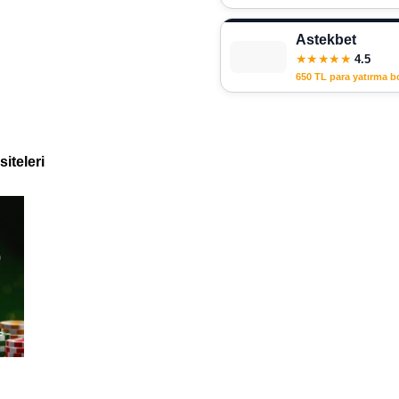
Astekbet
★★★★★
4.5
650 TL para yatırma 
iteleri