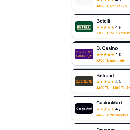
★★★★★
4.3
4.000 TL slot bonusu 
Betelli
★★★★★
4.6
5.050 TL %100 çevrim
D. Casino
★★★★★
4.8
5.000 TL nakit iade
Betroad
★★★★★
4.6
4.000 TL + 1.000 TL üy
CasinoMaxi
★★★★★
4.7
6.500 TL VIP bonus + 