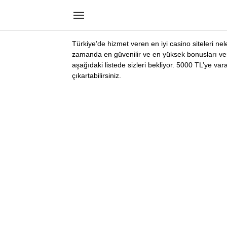
Türkiye’de hizmet veren en iyi casino siteleri nel
zamanda en güvenilir ve en yüksek bonusları vere
aşağıdaki listede sizleri bekliyor. 5000 TL’ye va
çıkartabilirsiniz.