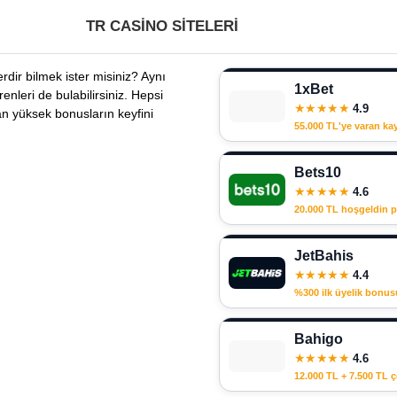
TR CASINO SITELERI
erdir bilmek ister misiniz? Aynı
1xBet
nleri de bulabilirsiniz. Hepsi
★★★★★
4.9
ran yüksek bonusların keyfini
55.000 TL'ye varan ka
Bets10
★★★★★
4.6
20.000 TL hoşgeldin p
JetBahis
★★★★★
4.4
%300 ilk üyelik bonus
Bahigo
★★★★★
4.6
12.000 TL + 7.500 TL ç